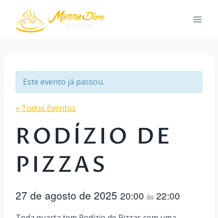
Pular
para
o
Conteúdo
Este evento já passou.
« Todos Eventos
RODÍZIO DE
PIZZAS
27 de agosto de 2025
20:00
22:00
às
Toda quarta tem Rodízio de Pizzas com uma