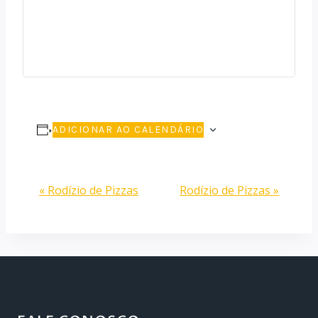
ADICIONAR AO CALENDÁRIO
Evento
«
Rodízio de Pizzas
Rodízio de Pizzas
»
Navegação